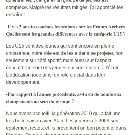
qu'entraîneur, car gérer un groupe de jeunes est
complexe. Malgré les résultats mitigés, j'ai apprécié les
entraîner.
-𝐈𝐥 𝐲 𝐚 𝟐 𝐚𝐧𝐬 𝐭𝐮 𝐜𝐨𝐚𝐜𝐡𝐚𝐢𝐬 𝐥𝐞𝐬 𝐬𝐞𝐧𝐢𝐨𝐫𝐬 𝐜𝐡𝐞𝐳 𝐥𝐞𝐬 𝐅𝐫𝐚𝐧𝐜𝐬 𝐀𝐫𝐜𝐡𝐞𝐫𝐬.
𝐐𝐮𝐞𝐥𝐥𝐞𝐬 𝐬𝐨𝐧𝐭 𝐥𝐞𝐬 𝐠𝐫𝐚𝐧𝐝𝐞𝐬 𝐝𝐢𝐟𝐟𝐞́𝐫𝐞𝐧𝐜𝐞𝐬 𝐚𝐯𝐞𝐜 𝐥𝐚 𝐜𝐚𝐭𝐞́𝐠𝐨𝐫𝐢𝐞 𝐔𝟏𝟓 ?
Les U15 sont des jeunes qui sont encore en pleine
croissance, notre rôle est de les aider à se projeter, non
seulement sur côté sportif, mais aussi sur l'aspect
éducatif. Ce sont des jeunes qui sont encore à l'école.
L'éducation joue ainsi un rôle crucial dans leur
développement.
-𝐏𝐚𝐫 𝐫𝐚𝐩𝐩𝐨𝐫𝐭 𝐚̀ 𝐥'𝐚𝐧𝐧𝐞́𝐞 𝐩𝐫𝐞́𝐜𝐞́𝐝𝐞𝐧𝐭𝐞, 𝐚𝐬-𝐭𝐮 𝐞𝐮 𝐝𝐞 𝐧𝐨𝐦𝐛𝐫𝐞𝐮𝐱
𝐜𝐡𝐚𝐧𝐠𝐞𝐦𝐞𝐧𝐭𝐬 𝐚𝐮 𝐬𝐞𝐢𝐧 𝐝𝐮 𝐠𝐫𝐨𝐮𝐩𝐞 ?
Nous avons accueilli la génération 2010 qui a fait une
très belle saison avec Alan. Les joueurs de 2009 sont
également restés, et ils présentent un bon potentiel dans