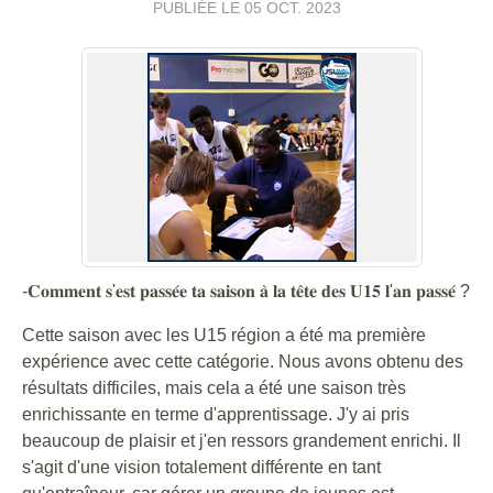
PUBLIÉE LE
05 OCT. 2023
-𝐂𝐨𝐦𝐦𝐞𝐧𝐭 𝐬'𝐞𝐬𝐭 𝐩𝐚𝐬𝐬𝐞́𝐞 𝐭𝐚 𝐬𝐚𝐢𝐬𝐨𝐧 𝐚̀ 𝐥𝐚 𝐭𝐞̂𝐭𝐞 𝐝𝐞𝐬 𝐔𝟏𝟓 𝐥'𝐚𝐧 𝐩𝐚𝐬𝐬𝐞́ ?
Cette saison avec les U15 région a été ma première
expérience avec cette catégorie. Nous avons obtenu des
résultats difficiles, mais cela a été une saison très
enrichissante en terme d'apprentissage. J'y ai pris
beaucoup de plaisir et j'en ressors grandement enrichi. Il
s'agit d'une vision totalement différente en tant