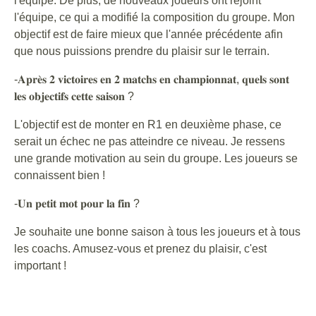
l'équipe. De plus, de nouveaux joueurs ont rejoint
l'équipe, ce qui a modifié la composition du groupe. Mon
objectif est de faire mieux que l'année précédente afin
que nous puissions prendre du plaisir sur le terrain.
-𝐀𝐩𝐫𝐞̀𝐬 𝟐 𝐯𝐢𝐜𝐭𝐨𝐢𝐫𝐞𝐬 𝐞𝐧 𝟐 𝐦𝐚𝐭𝐜𝐡𝐬 𝐞𝐧 𝐜𝐡𝐚𝐦𝐩𝐢𝐨𝐧𝐧𝐚𝐭, 𝐪𝐮𝐞𝐥𝐬 𝐬𝐨𝐧𝐭
𝐥𝐞𝐬 𝐨𝐛𝐣𝐞𝐜𝐭𝐢𝐟𝐬 𝐜𝐞𝐭𝐭𝐞 𝐬𝐚𝐢𝐬𝐨𝐧 ?
L'objectif est de monter en R1 en deuxième phase, ce
serait un échec ne pas atteindre ce niveau. Je ressens
une grande motivation au sein du groupe. Les joueurs se
connaissent bien !
-𝐔𝐧 𝐩𝐞𝐭𝐢𝐭 𝐦𝐨𝐭 𝐩𝐨𝐮𝐫 𝐥𝐚 𝐟𝐢𝐧 ?
Je souhaite une bonne saison à tous les joueurs et à tous
les coachs. Amusez-vous et prenez du plaisir, c'est
important !