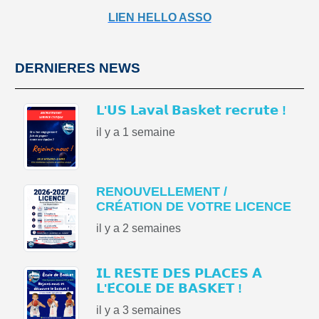
LIEN HELLO ASSO
DERNIERES NEWS
𝗟'𝗨𝗦 𝗟𝗮𝘃𝗮𝗹 𝗕𝗮𝘀𝗸𝗲𝘁 𝗿𝗲𝗰𝗿𝘂𝘁𝗲 !
il y a 1 semaine
RENOUVELLEMENT /
CRÉATION DE VOTRE LICENCE
il y a 2 semaines
𝗜𝗟 𝗥𝗘𝗦𝗧𝗘 𝗗𝗘𝗦 𝗣𝗟𝗔𝗖𝗘𝗦 𝗔̀
𝗟'𝗘́𝗖𝗢𝗟𝗘 𝗗𝗘 𝗕𝗔𝗦𝗞𝗘𝗧 !
il y a 3 semaines