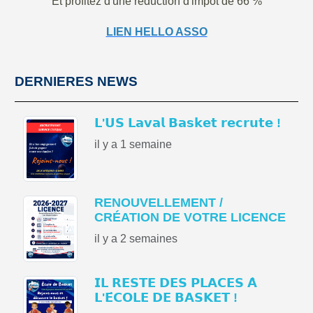
Et profitez d'une réduction d'impôt de 66 %
LIEN HELLO ASSO
DERNIERES NEWS
𝗟'𝗨𝗦 𝗟𝗮𝘃𝗮𝗹 𝗕𝗮𝘀𝗸𝗲𝘁 𝗿𝗲𝗰𝗿𝘂𝘁𝗲 !
il y a 1 semaine
RENOUVELLEMENT /
CRÉATION DE VOTRE LICENCE
il y a 2 semaines
𝗜𝗟 𝗥𝗘𝗦𝗧𝗘 𝗗𝗘𝗦 𝗣𝗟𝗔𝗖𝗘𝗦 𝗔̀
𝗟'𝗘́𝗖𝗢𝗟𝗘 𝗗𝗘 𝗕𝗔𝗦𝗞𝗘𝗧 !