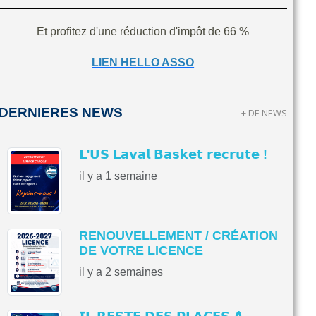
Et profitez d'une réduction d'impôt de 66 %
LIEN HELLO ASSO
DERNIERES NEWS
+ DE NEWS
𝗟'𝗨𝗦 𝗟𝗮𝘃𝗮𝗹 𝗕𝗮𝘀𝗸𝗲𝘁 𝗿𝗲𝗰𝗿𝘂𝘁𝗲 !
il y a 1 semaine
RENOUVELLEMENT / CRÉATION
DE VOTRE LICENCE
il y a 2 semaines