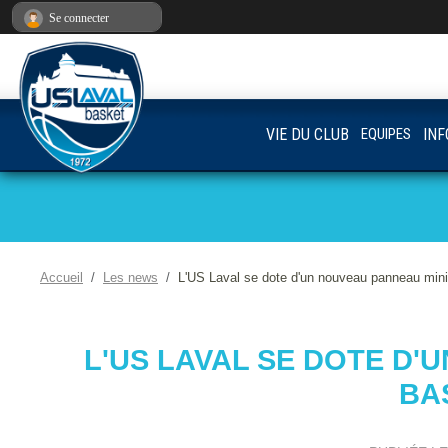
Panneau de gestion des cookies
Se connecter
VIE DU CLUB
EQUIPES
INF
Accueil
Les news
L'US Laval se dote d'un nouveau panneau min
L'US LAVAL SE DOTE D'
BA