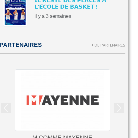
𝗜𝗟 𝗥𝗘𝗦𝗧𝗘 𝗗𝗘𝗦 𝗣𝗟𝗔𝗖𝗘𝗦 𝗔̀
𝗟'𝗘́𝗖𝗢𝗟𝗘 𝗗𝗘 𝗕𝗔𝗦𝗞𝗘𝗧 !
il y a 3 semaines
PARTENAIRES
+ DE PARTENAIRES
Précedent
Suivant
M COMME MAYENNE