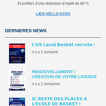
Et profitez d'une réduction d'impôt de 66 %
LIEN HELLO ASSO
DERNIERES NEWS
𝗟'𝗨𝗦 𝗟𝗮𝘃𝗮𝗹 𝗕𝗮𝘀𝗸𝗲𝘁 𝗿𝗲𝗰𝗿𝘂𝘁𝗲 !
il y a 1 semaine
RENOUVELLEMENT /
CRÉATION DE VOTRE LICENCE
il y a 2 semaines
𝗜𝗟 𝗥𝗘𝗦𝗧𝗘 𝗗𝗘𝗦 𝗣𝗟𝗔𝗖𝗘𝗦 𝗔̀
𝗟'𝗘́𝗖𝗢𝗟𝗘 𝗗𝗘 𝗕𝗔𝗦𝗞𝗘𝗧 !