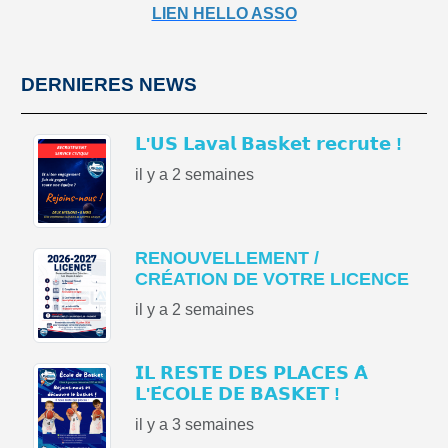
LIEN HELLO ASSO
DERNIERES NEWS
𝗟'𝗨𝗦 𝗟𝗮𝘃𝗮𝗹 𝗕𝗮𝘀𝗸𝗲𝘁 𝗿𝗲𝗰𝗿𝘂𝘁𝗲 !
il y a 2 semaines
RENOUVELLEMENT /
CRÉATION DE VOTRE LICENCE
il y a 2 semaines
𝗜𝗟 𝗥𝗘𝗦𝗧𝗘 𝗗𝗘𝗦 𝗣𝗟𝗔𝗖𝗘𝗦 𝗔̀
𝗟'𝗘́𝗖𝗢𝗟𝗘 𝗗𝗘 𝗕𝗔𝗦𝗞𝗘𝗧 !
il y a 3 semaines