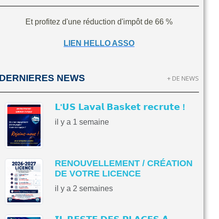
Et profitez d'une réduction d'impôt de 66 %
LIEN HELLO ASSO
DERNIERES NEWS
+ DE NEWS
𝗟'𝗨𝗦 𝗟𝗮𝘃𝗮𝗹 𝗕𝗮𝘀𝗸𝗲𝘁 𝗿𝗲𝗰𝗿𝘂𝘁𝗲 !
il y a 1 semaine
RENOUVELLEMENT / CRÉATION
DE VOTRE LICENCE
il y a 2 semaines