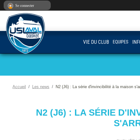
Panneau de gestion des cookies
Se connecter
VIE DU CLUB
EQUIPES
INF
Accueil
Les news
N2 (J6) : La série d'invincibilité à la maison s'ar
N2 (J6) : LA SÉRIE D'I
S'ARR