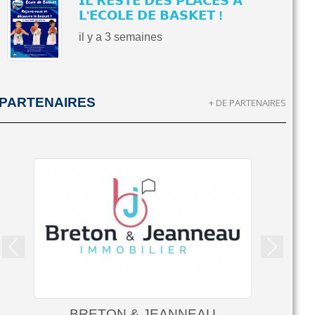
𝗜𝗟 𝗥𝗘𝗦𝗧𝗘 𝗗𝗘𝗦 𝗣𝗟𝗔𝗖𝗘𝗦 𝗔̀
𝗟'𝗘́𝗖𝗢𝗟𝗘 𝗗𝗘 𝗕𝗔𝗦𝗞𝗘𝗧 !
il y a 3 semaines
PARTENAIRES
+ DE PARTENAIRES
Précedent
Suivant
BRETON & JEANNEAU