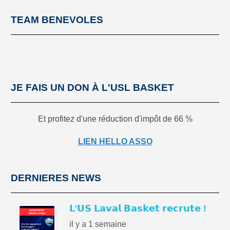
TEAM BENEVOLES
JE FAIS UN DON À L'USL BASKET
Et profitez d'une réduction d'impôt de 66 %
LIEN HELLO ASSO
DERNIERES NEWS
𝗟'𝗨𝗦 𝗟𝗮𝘃𝗮𝗹 𝗕𝗮𝘀𝗸𝗲𝘁 𝗿𝗲𝗰𝗿𝘂𝘁𝗲 !
il y a 1 semaine