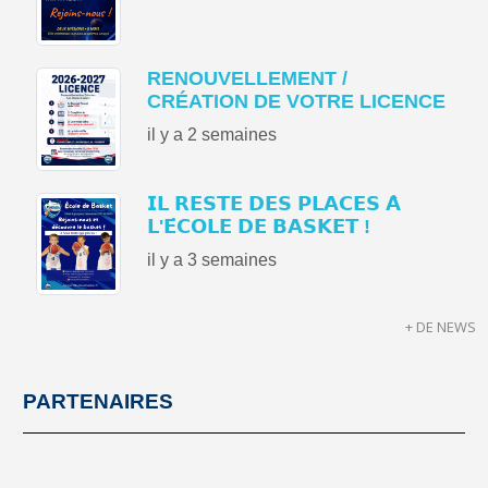
RENOUVELLEMENT /
CRÉATION DE VOTRE LICENCE
il y a 2 semaines
𝗜𝗟 𝗥𝗘𝗦𝗧𝗘 𝗗𝗘𝗦 𝗣𝗟𝗔𝗖𝗘𝗦 𝗔̀
𝗟'𝗘́𝗖𝗢𝗟𝗘 𝗗𝗘 𝗕𝗔𝗦𝗞𝗘𝗧 !
il y a 3 semaines
+ DE NEWS
PARTENAIRES