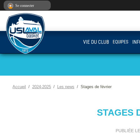
Panneau de gestion des cookies
Se connecter
VIE DU CLUB
EQUIPES
INF
Accueil
2024-2025
Les news
Stages de février
STAGES 
PUBLIÉE L