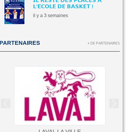
𝗜𝗟 𝗥𝗘𝗦𝗧𝗘 𝗗𝗘𝗦 𝗣𝗟𝗔𝗖𝗘𝗦 𝗔̀
𝗟'𝗘́𝗖𝗢𝗟𝗘 𝗗𝗘 𝗕𝗔𝗦𝗞𝗘𝗧 !
il y a 3 semaines
PARTENAIRES
+ DE PARTENAIRES
Précedent
Suivant
LAVAL LA VILLE