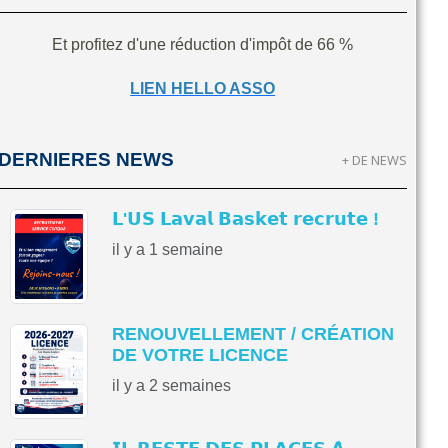
Et profitez d'une réduction d'impôt de 66 %
LIEN HELLO ASSO
DERNIERES NEWS
+ DE NEWS
𝗟'𝗨𝗦 𝗟𝗮𝘃𝗮𝗹 𝗕𝗮𝘀𝗸𝗲𝘁 𝗿𝗲𝗰𝗿𝘂𝘁𝗲 !
il y a 1 semaine
RENOUVELLEMENT / CRÉATION
DE VOTRE LICENCE
il y a 2 semaines