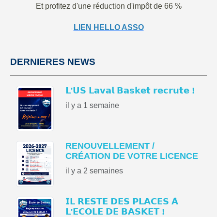
Et profitez d'une réduction d'impôt de 66 %
LIEN HELLO ASSO
DERNIERES NEWS
𝗟'𝗨𝗦 𝗟𝗮𝘃𝗮𝗹 𝗕𝗮𝘀𝗸𝗲𝘁 𝗿𝗲𝗰𝗿𝘂𝘁𝗲 !
il y a 1 semaine
RENOUVELLEMENT /
CRÉATION DE VOTRE LICENCE
il y a 2 semaines
𝗜𝗟 𝗥𝗘𝗦𝗧𝗘 𝗗𝗘𝗦 𝗣𝗟𝗔𝗖𝗘𝗦 𝗔̀
𝗟'𝗘́𝗖𝗢𝗟𝗘 𝗗𝗘 𝗕𝗔𝗦𝗞𝗘𝗧 !