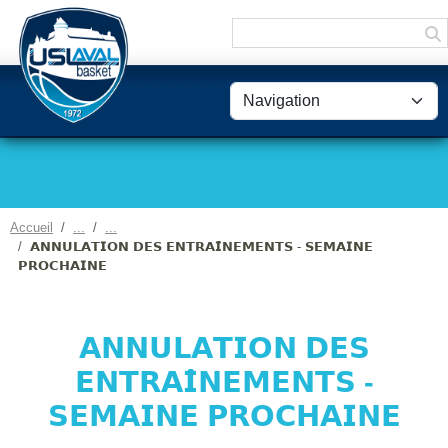
Panneau de gestion des cookies
Accueil
𝗔𝗡𝗡𝗨𝗟𝗔𝗧𝗜𝗢𝗡 𝗗𝗘𝗦 𝗘𝗡𝗧𝗥𝗔𝗜̂𝗡𝗘𝗠𝗘𝗡𝗧𝗦 - 𝗦𝗘𝗠𝗔𝗜𝗡𝗘
𝗣𝗥𝗢𝗖𝗛𝗔𝗜𝗡𝗘
𝗔𝗡𝗡𝗨𝗟𝗔𝗧𝗜𝗢𝗡 𝗗𝗘𝗦
𝗘𝗡𝗧𝗥𝗔𝗜̂𝗡𝗘𝗠𝗘𝗡𝗧𝗦 -
𝗦𝗘𝗠𝗔𝗜𝗡𝗘 𝗣𝗥𝗢𝗖𝗛𝗔𝗜𝗡𝗘