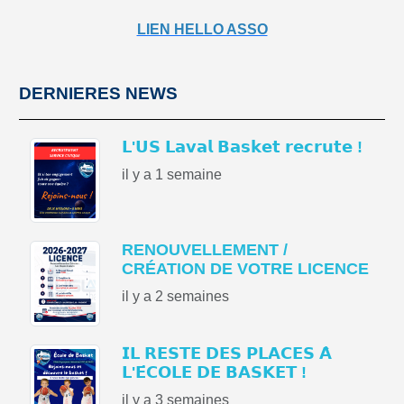
LIEN HELLO ASSO
DERNIERES NEWS
𝗟'𝗨𝗦 𝗟𝗮𝘃𝗮𝗹 𝗕𝗮𝘀𝗸𝗲𝘁 𝗿𝗲𝗰𝗿𝘂𝘁𝗲 !
il y a 1 semaine
RENOUVELLEMENT /
CRÉATION DE VOTRE LICENCE
il y a 2 semaines
𝗜𝗟 𝗥𝗘𝗦𝗧𝗘 𝗗𝗘𝗦 𝗣𝗟𝗔𝗖𝗘𝗦 𝗔̀
𝗟'𝗘́𝗖𝗢𝗟𝗘 𝗗𝗘 𝗕𝗔𝗦𝗞𝗘𝗧 !
il y a 3 semaines