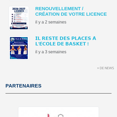
RENOUVELLEMENT /
CRÉATION DE VOTRE LICENCE
il y a 2 semaines
𝗜𝗟 𝗥𝗘𝗦𝗧𝗘 𝗗𝗘𝗦 𝗣𝗟𝗔𝗖𝗘𝗦 𝗔̀
𝗟'𝗘́𝗖𝗢𝗟𝗘 𝗗𝗘 𝗕𝗔𝗦𝗞𝗘𝗧 !
il y a 3 semaines
+ DE NEWS
PARTENAIRES