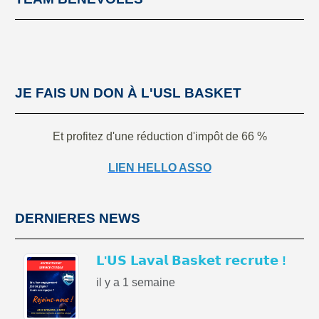
JE FAIS UN DON À L'USL BASKET
Et profitez d'une réduction d'impôt de 66 %
LIEN HELLO ASSO
DERNIERES NEWS
𝗟'𝗨𝗦 𝗟𝗮𝘃𝗮𝗹 𝗕𝗮𝘀𝗸𝗲𝘁 𝗿𝗲𝗰𝗿𝘂𝘁𝗲 !
il y a 1 semaine