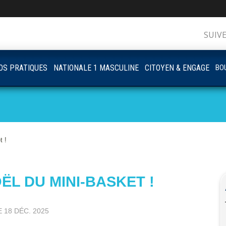
SUIV
OS PRATIQUES
NATIONALE 1 MASCULINE
CITOYEN & ENGAGE
BOU
t !
ËL DU MINI-BASKET !
E
18 DÉC. 2025