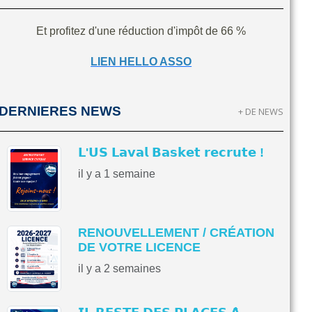
Et profitez d'une réduction d'impôt de 66 %
LIEN HELLO ASSO
DERNIERES NEWS
+ DE NEWS
𝗟'𝗨𝗦 𝗟𝗮𝘃𝗮𝗹 𝗕𝗮𝘀𝗸𝗲𝘁 𝗿𝗲𝗰𝗿𝘂𝘁𝗲 !
il y a 1 semaine
RENOUVELLEMENT / CRÉATION
DE VOTRE LICENCE
il y a 2 semaines