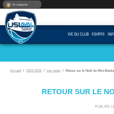
Panneau de gestion des cookies
Se connecter
VIE DU CLUB
EQUIPES
INF
Accueil
2025-2026
Les news
Retour sur le Noël du Mini-Baske
RETOUR SUR LE NO
PUBLIÉE L