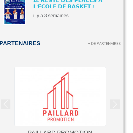
𝗜𝗟 𝗥𝗘𝗦𝗧𝗘 𝗗𝗘𝗦 𝗣𝗟𝗔𝗖𝗘𝗦 𝗔̀
𝗟'𝗘́𝗖𝗢𝗟𝗘 𝗗𝗘 𝗕𝗔𝗦𝗞𝗘𝗧 !
il y a 3 semaines
PARTENAIRES
+ DE PARTENAIRES
Précedent
Suivant
PAILLARD PROMOTION