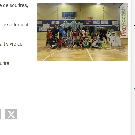
e de sourires,
s… exactement
it vivre ce
urire