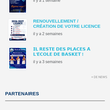
il y a 1 semaine
RENOUVELLEMENT /
CRÉATION DE VOTRE LICENCE
il y a 2 semaines
𝗜𝗟 𝗥𝗘𝗦𝗧𝗘 𝗗𝗘𝗦 𝗣𝗟𝗔𝗖𝗘𝗦 𝗔̀
𝗟'𝗘́𝗖𝗢𝗟𝗘 𝗗𝗘 𝗕𝗔𝗦𝗞𝗘𝗧 !
il y a 3 semaines
+ DE NEWS
PARTENAIRES