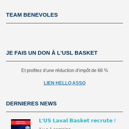
TEAM BENEVOLES
JE FAIS UN DON À L'USL BASKET
Et profitez d'une réduction d'impôt de 66 %
LIEN HELLO ASSO
DERNIERES NEWS
𝗟'𝗨𝗦 𝗟𝗮𝘃𝗮𝗹 𝗕𝗮𝘀𝗸𝗲𝘁 𝗿𝗲𝗰𝗿𝘂𝘁𝗲 !