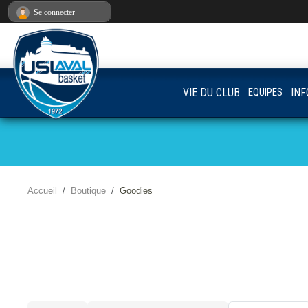
Panneau de gestion des cookies
Se connecter
VIE DU CLUB
EQUIPES
INF
Accueil
Boutique
Goodies